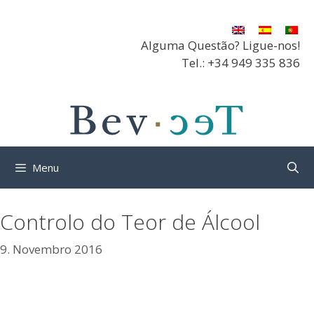
Saltar
para
o
Alguma Questão? Ligue-nos!
conteúdo
Tel.: +34 949 335 836
Menu
Controlo do Teor de Álcool
9. Novembro 2016