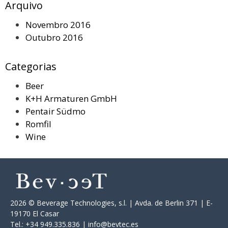
Arquivo
Novembro 2016
Outubro 2016
Categorias
Beer
K+H Armaturen GmbH
Pentair Südmo
Romfil
Wine
2026 © Beverage Technologies, s.l. | Avda. de Berlin 371 | E-
19170 El Casar
Tel.: +34 949.335.836 | info@bevtec.es