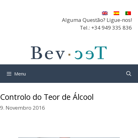
Saltar
para
o
Alguma Questão? Ligue-nos!
conteúdo
Tel.: +34 949 335 836
Menu
Controlo do Teor de Álcool
9. Novembro 2016