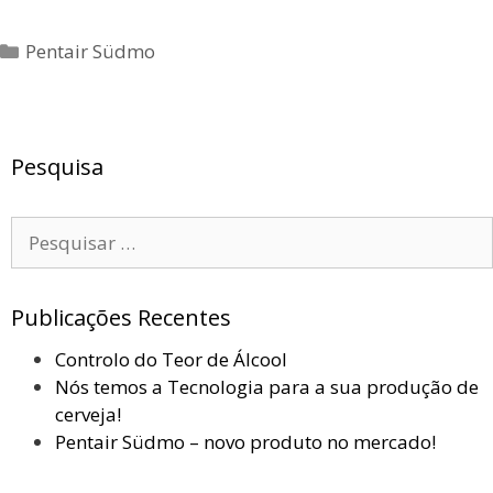
Categorias
Pentair Südmo
Pesquisa
Pesquisar
por:
Publicações Recentes
Controlo do Teor de Álcool
Nós temos a Tecnologia para a sua produção de
cerveja!
Pentair Südmo – novo produto no mercado!